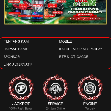
TENTANG KAMI
MOBILE
JADWAL BANK
KALKULATOR MIX PARLAY
SPONSOR
RTP SLOT GACOR
LINK ALTERNATIF
JACKPOT
SERVICE
ENGINE
100% Pasti Bayar
24 Jam Online
Terbaik