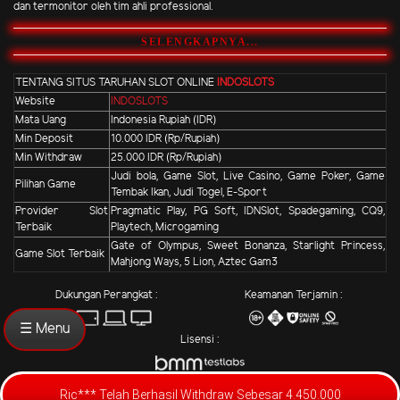
dan termonitor oleh tim ahli professional.
SELENGKAPNYA...
TENTANG SITUS TARUHAN SLOT ONLINE
INDOSLOTS
Website
INDOSLOTS
Mata Uang
Indonesia Rupiah (IDR)
Min Deposit
10.000 IDR (Rp/Rupiah)
Min Withdraw
25.000 IDR (Rp/Rupiah)
Judi bola, Game Slot, Live Casino, Game Poker, Game
Pilihan Game
Tembak Ikan, Judi Togel, E-Sport
Provider Slot
Pragmatic Play, PG Soft, IDNSlot, Spadegaming, CQ9,
Terbaik
Playtech, Microgaming
Gate of Olympus, Sweet Bonanza, Starlight Princess,
Game Slot Terbaik
Mahjong Ways, 5 Lion, Aztec Gam3
Dukungan Perangkat :
Keamanan Terjamin :
☰ Menu
Lisensi :